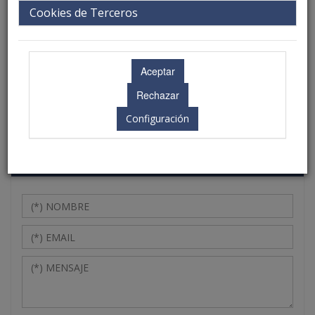
Cookies de Terceros
Si desea recibir información sobre las opciones de
colaboración, rogamos envíe un mensaje a la Secretaría
Técnica indicando su nombre y mail. A la brevedad posible
contactará con usted el personal de la secretaría para
trasladarle la información que necesita.
Configuración
Formulario de contacto