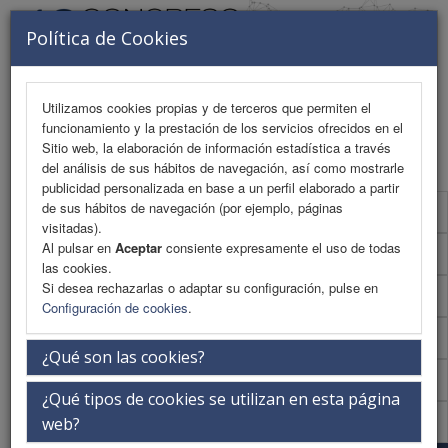
Política de Cookies
Utilizamos cookies propias y de terceros que permiten el
funcionamiento y la prestación de los servicios ofrecidos en el
MENU
Sitio web, la elaboración de información estadística a través
del análisis de sus hábitos de navegación, así como mostrarle
publicidad personalizada en base a un perfil elaborado a partir
de sus hábitos de navegación (por ejemplo, páginas
Presentación
visitadas).
Al pulsar en
Aceptar
consiente expresamente el uso de todas
La ciudad
las cookies.
Si desea rechazarlas o adaptar su configuración, pulse en
La sede
Configuración de cookies
.
iEvents
¿Qué son las cookies?
Secretaría Técnica
¿Qué tipos de cookies se utilizan en esta página
Congresos Anteriores
web?