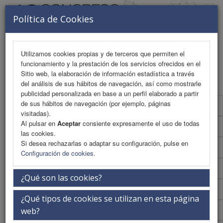
Política de Cookies
Utilizamos cookies propias y de terceros que permiten el
funcionamiento y la prestación de los servicios ofrecidos en el
MENU
Sitio web, la elaboración de información estadística a través
del análisis de sus hábitos de navegación, así como mostrarle
publicidad personalizada en base a un perfil elaborado a partir
de sus hábitos de navegación (por ejemplo, páginas
Programa Científico
visitadas).
Al pulsar en
Aceptar
consiente expresamente el uso de todas
Programa Científico (PDF)
las cookies.
Si desea rechazarlas o adaptar su configuración, pulse en
Cronograma Programa Científico
Configuración de cookies
.
Normativa comunicaciones
¿Qué son las cookies?
Normativa comunicaciones (PDF)
¿Qué tipos de cookies se utilizan en esta página
Envío de comunicaciones
web?