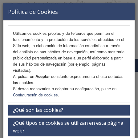
Política de Cookies
Utilizamos cookies propias y de terceros que permiten el
funcionamiento y la prestación de los servicios ofrecidos en el
MENU
Sitio web, la elaboración de información estadística a través
del análisis de sus hábitos de navegación, así como mostrarle
publicidad personalizada en base a un perfil elaborado a partir
de sus hábitos de navegación (por ejemplo, páginas
Comité Organizador Y Científico
visitadas).
Al pulsar en
Aceptar
consiente expresamente el uso de todas
Comité Organizador Y Científico
las cookies.
Si desea rechazarlas o adaptar su configuración, pulse en
Configuración de cookies
.
Dr. Yale Tung Chen
¿Qué son las cookies?
Presidente Comité Científico
Servicio de Medicina Interna. Hospital Universitario
¿Qué tipos de cookies se utilizan en esta página
La Paz. Profesor Asociado I Grado en Medicina.
web?
Universidad Autónoma de Madrid.