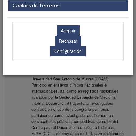
Cookies de Terceros
Biografía
Facultativo especialista del Hospital Universitario La
Paz de Madrid. Doctorado por la Universidad
Autónoma de Madrid. Formación posdoctoral en
ecografía en el Massachusetts General Hospital y
Harvard Medical School. Coordinador saliente del
Configuración
grupo de ecografía de la Sociedad Española de
Medicina Interna (SEMI). Director del máster título
propio de ecografía clínica en el punto de atención de
la Universidad Autónoma de Madrid (UAM) y de la
Universidad San Antonio de Murcia (UCAM).
Participo en ensayos clínicos nacionales e
internacionales, así como en registros nacionales
avalados por la Sociedad Española de Medicina
Interna. Desarrollo mi trayectoria investigadora
centrada en el uso de la ecografía pulmonar,
participando como investigador colaborador en
convocatorias públicas competitivas como es del
Centro para el Desarrollo Tecnológico Industrial,
E.P.E (CDTI), en proyectos de I+D, para el desarrollo