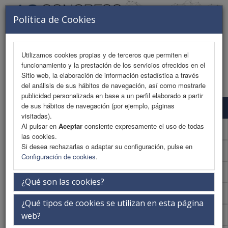
Política de Cookies
Utilizamos cookies propias y de terceros que permiten el
funcionamiento y la prestación de los servicios ofrecidos en el
MENU
Sitio web, la elaboración de información estadística a través
del análisis de sus hábitos de navegación, así como mostrarle
publicidad personalizada en base a un perfil elaborado a partir
de sus hábitos de navegación (por ejemplo, páginas
Programa Científico
visitadas).
Al pulsar en
Aceptar
consiente expresamente el uso de todas
Programa Científico (PDF)
las cookies.
Si desea rechazarlas o adaptar su configuración, pulse en
Cronograma Programa Científico
Configuración de cookies
.
Normativa comunicaciones
¿Qué son las cookies?
Normativa comunicaciones (PDF)
¿Qué tipos de cookies se utilizan en esta página
Envío de comunicaciones
web?