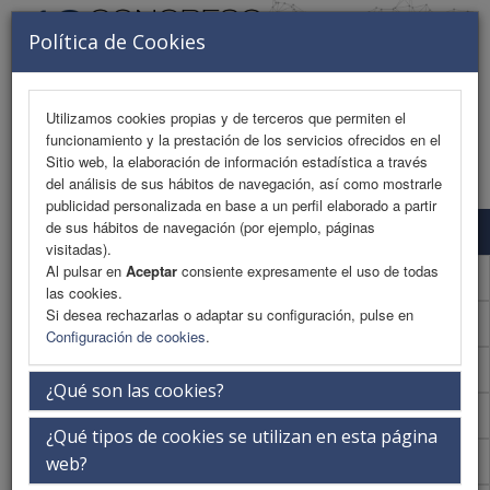
Política de Cookies
Utilizamos cookies propias y de terceros que permiten el
funcionamiento y la prestación de los servicios ofrecidos en el
MENU
Sitio web, la elaboración de información estadística a través
del análisis de sus hábitos de navegación, así como mostrarle
publicidad personalizada en base a un perfil elaborado a partir
de sus hábitos de navegación (por ejemplo, páginas
Programa Científico
visitadas).
Al pulsar en
Aceptar
consiente expresamente el uso de todas
Programa Científico (PDF)
las cookies.
Si desea rechazarlas o adaptar su configuración, pulse en
Cronograma Programa Científico
Configuración de cookies
.
Normativa comunicaciones
¿Qué son las cookies?
Normativa comunicaciones (PDF)
¿Qué tipos de cookies se utilizan en esta página
Envío de comunicaciones
web?