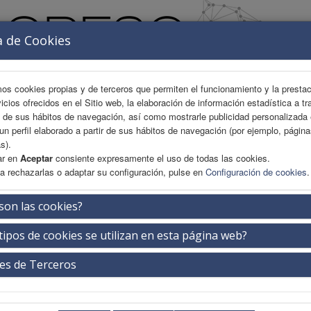
a de Cookies
mos cookies propias y de terceros que permiten el funcionamiento y la presta
vicios ofrecidos en el Sitio web, la elaboración de información estadística a tr
s de sus hábitos de navegación, así como mostrarle publicidad personalizada
un perfil elaborado a partir de sus hábitos de navegación (por ejemplo, págin
s).
ar en
Aceptar
consiente expresamente el uso de todas las cookies.
a rechazarlas o adaptar su configuración, pulse en
Configuración de cookies
.
AREA CIENTÍFICA
INSCRIPCIÓN
EXP. COMERCIAL
son las cookies?
tipos de cookies se utilizan en esta página web?
rmedad Tromboembólica Venosa
es de Terceros
Jueves 21 de mayo
19:15-20:15h.