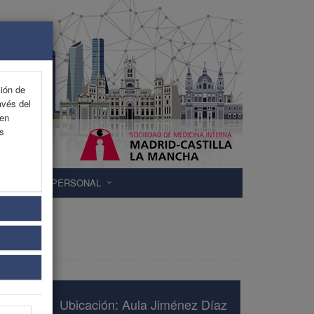
ción de
avés del
 en
as
ÁREA PERSONAL
Ubicación: Aula Jiménez Díaz