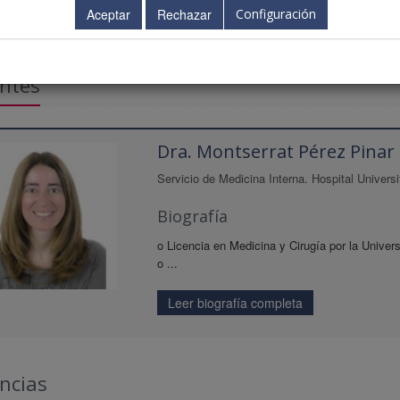
Configuración
ntes
Dra. Montserrat Pérez Pinar
Servicio de Medicina Interna. Hospital Univers
Biografía
o Licencia en Medicina y Cirugía por la Univers
o ...
Leer biografía completa
ncias