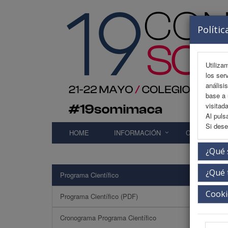
Polític
Utiliza
los ser
análisi
base a 
visitada
Al puls
Si dese
HOME
INFORMACIÓN
COMITÉS
¿Qué 
¿Qué 
Programa Científico
Enfe
Cooki
Programa Científico (PDF)
Cronograma Programa Científico