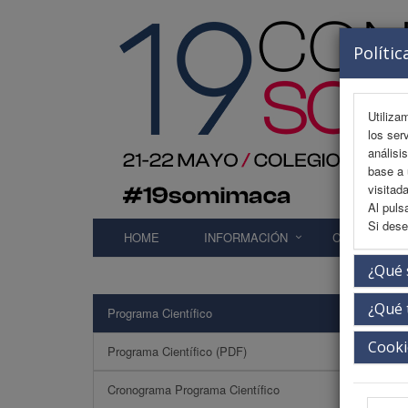
Polític
Utiliza
los ser
análisi
base a 
visitada
Al puls
Si dese
HOME
INFORMACIÓN
COMITÉS
¿Qué 
¿Qué 
Programa Científico
Sesi
Cooki
Programa Científico (PDF)
Cronograma Programa Científico