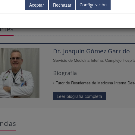
Configuración
ntes
Dr. Joaquín Gómez Garrido
Servicio de Medicina Interna. Complejo Hospita
Biografía
• Tutor de Residentes de Medicina Interna De
Leer biografía completa
ncias