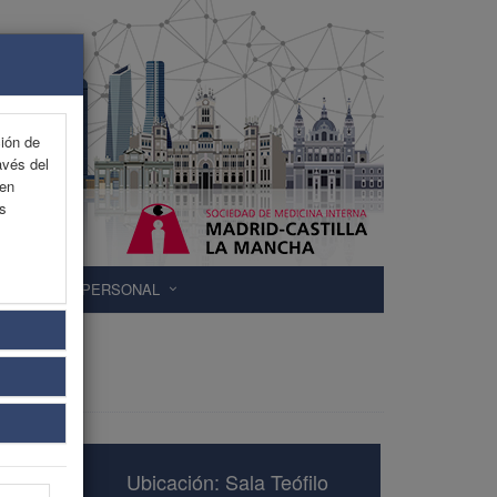
ción de
avés del
 en
as
ÁREA PERSONAL
Ubicación: Sala Teófilo