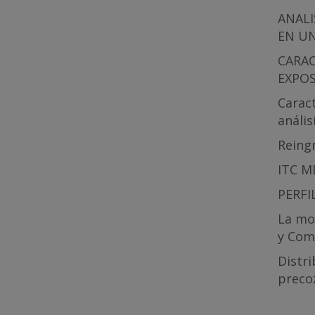
ANALI
EN UN
CARAC
EXPOS
Caract
anális
Reingr
ITC M
PERFI
La moc
y Como
Distri
precoz