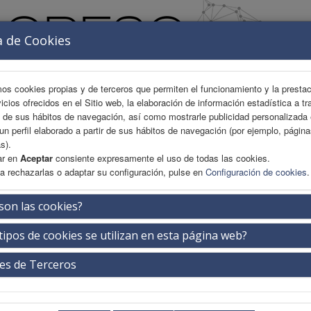
a de Cookies
mos cookies propias y de terceros que permiten el funcionamiento y la presta
vicios ofrecidos en el Sitio web, la elaboración de información estadística a tr
s de sus hábitos de navegación, así como mostrarle publicidad personalizada
un perfil elaborado a partir de sus hábitos de navegación (por ejemplo, págin
s).
ar en
Aceptar
consiente expresamente el uso de todas las cookies.
a rechazarlas o adaptar su configuración, pulse en
Configuración de cookies
.
AREA CIENTÍFICA
INSCRIPCIÓN
EXP. COMERCIAL
son las cookies?
tipos de cookies se utilizan en esta página web?
ón 4
es de Terceros
Viernes 22 de mayo
08:30-09:30h.